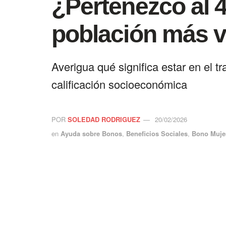
¿Pertenezco al 4
población más v
Averigua qué significa estar en el
calificación socioeconómica
POR
SOLEDAD RODRIGUEZ
20/02/2026
en
Ayuda sobre Bonos
,
Beneficios Sociales
,
Bono Mujer