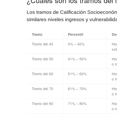
¿Cuáles son los tramos del 
Los tramos de Calificación Socioeconó
similares niveles ingresos y vulnerabilid
Tramo
Percentil
De
Tramo del 40
0% – 40%
Ho
vul
Tramo del 50
41% – 50%
Hog
o m
Tramo del 60
51% – 60%
Hog
o m
Tramo del 70
61% – 70%
Hog
o m
Tramo del 80
71% – 80%
Hog
o m