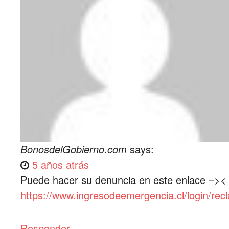
BonosdelGobierno.com
says:
5 años atrás
Puede hacer su denuncia en este enlace –><
https://www.ingresodeemergencia.cl/login/rec
Responder