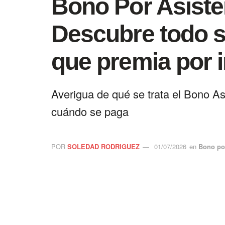
Bono Por Asiste
Descubre todo s
que premia por i
Averigua de qué se trata el Bono As
cuándo se paga
POR
SOLEDAD RODRIGUEZ
01/07/2026
en
Bono por