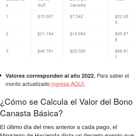
s
SUF
Canasta
1
$15.597
$7.342
$22.93
9
2
$31.194
$14.684
$45.87
8
3
$46.791
$22.026
$68.81
7
Para saber el
Valores corresponden al año 2022.
monto actualizado
ingresa AQUI.
¿Cómo se Calcula el Valor del Bono
Canasta Básica?
El último día del mes anterior a cada pago, el
Ministerio de Hacienda dicta un decreto exento que