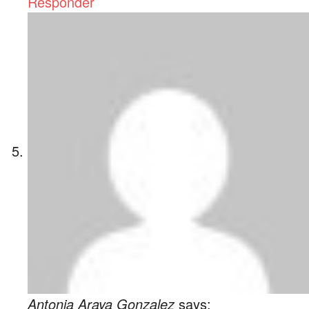
Responder
Antonia Araya Gonzalez
says: