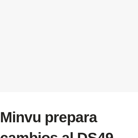
Minvu prepara
cambios al DS49