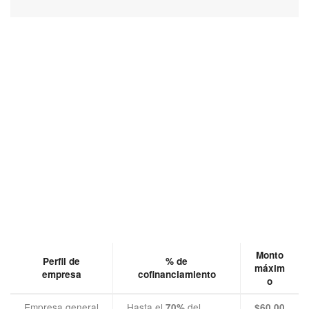
Monto
Perfil de
% de
máxim
empresa
cofinanciamiento
o
Empresa general
Hasta el
del
70%
$60.00