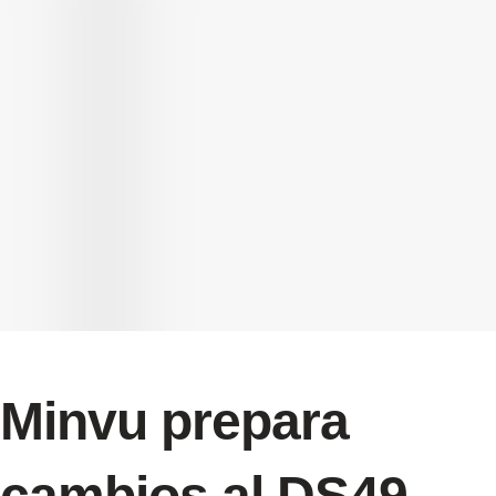
Minvu prepara
cambios al DS49