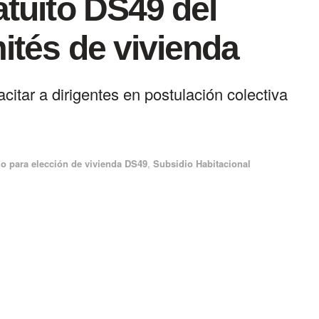
tuito DS49 del
tés de vivienda
itar a dirigentes en postulación colectiva
io para elección de vivienda DS49
,
Subsidio Habitacional