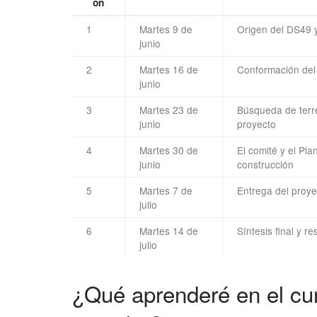
ón
1
Martes 9 de
Origen del DS49 y
junio
2
Martes 16 de
Conformación del 
junio
3
Martes 23 de
Búsqueda de terren
junio
proyecto
4
Martes 30 de
El comité y el Pl
junio
construcción
5
Martes 7 de
Entrega del proye
julio
6
Martes 14 de
Síntesis final y r
julio
¿Qué aprenderé en el cu