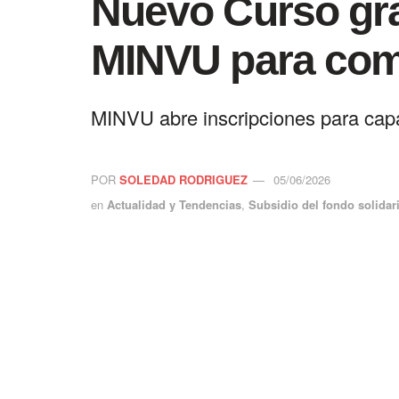
Nuevo Curso gra
MINVU para comi
MINVU abre inscripciones para capac
POR
SOLEDAD RODRIGUEZ
05/06/2026
en
Actualidad y Tendencias
,
Subsidio del fondo solidar