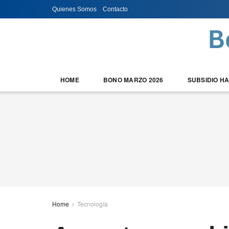
Quienes Somos
Contacto
HOME
BONO MARZO 2026
SUBSIDIO H
Home
Tecnología