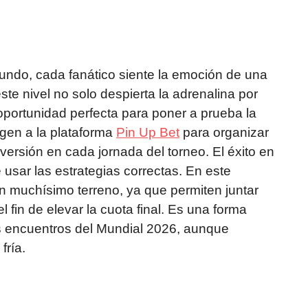
ndo, cada fanático siente la emoción de una
e nivel no solo despierta la adrenalina por
 oportunidad perfecta para poner a prueba la
igen a la plataforma
Pin Up Bet
para organizar
versión en cada jornada del torneo. El éxito en
sar las estrategias correctas. En este
 muchísimo terreno, ya que permiten juntar
l fin de elevar la cuota final. Es una forma
s encuentros del Mundial 2026, aunque
fría.