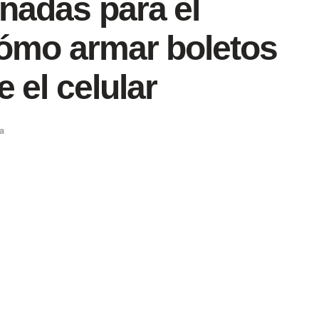
nadas para el
ómo armar boletos
 el celular
a