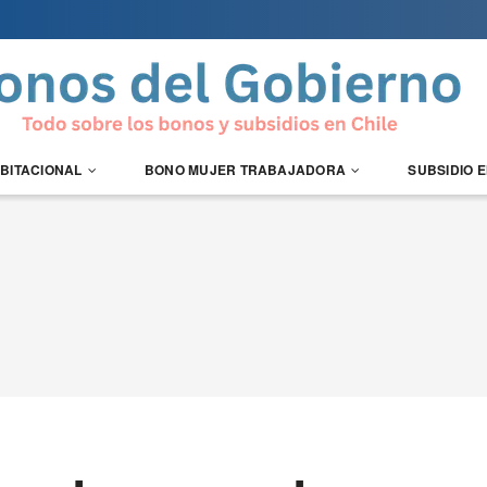
ABITACIONAL
BONO MUJER TRABAJADORA
SUBSIDIO 