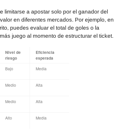
limitarse a apostar solo por el ganador del
 valor en diferentes mercados. Por ejemplo, en
rito, puedes evaluar el total de goles o la
 más juego al momento de estructurar el ticket.
Nivel de
Eficiencia
riesgo
esperada
Bajo
Media
Medio
Alta
Medio
Alta
Alto
Media