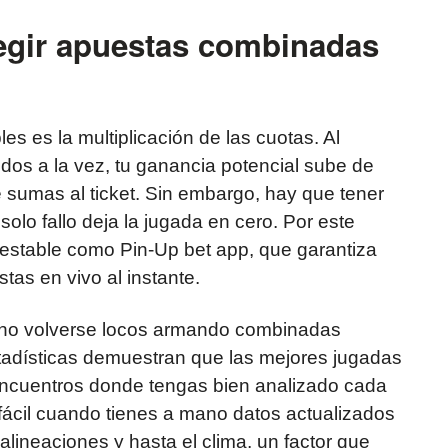
legir apuestas combinadas
les es la multiplicación de las cuotas. Al
tidos a la vez, tu ganancia potencial sube de
 sumas al ticket. Sin embargo, hay que tener
solo fallo deja la jugada en cero. Por este
 estable como Pin-Up bet app, que garantiza
tas en vivo al instante.
n no volverse locos armando combinadas
stadísticas demuestran que las mejores jugadas
encuentros donde tengas bien analizado cada
 fácil cuando tienes a mano datos actualizados
alineaciones y hasta el clima, un factor que