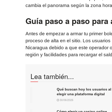
cambia el panorama según la zona horar
Guía paso a paso para 
Antes de empezar a armar tu primer bole
proceso de alta en el sitio. Los usuario
Nicaragua debido a que este operador of
región y facilidades para recargar el sald
Lea también...
Qué buscan hoy los usuarios al
elegir una plataforma digital
30/06/2026
Cómo elegir un casino online