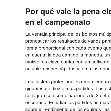
Por qué vale la pena e
en el campeonato
La ventaja principal de los boletos múltip
pronosticar los resultados de varios par
forma proporcional con cada evento que
en cuenta la otra cara de la moneda: un 
motivo, es clave contar con un software
actualizaciones rápidas y toma las apues
Los tipsters profesionales recomienda
gigantes de diez o más partidos. Las e
se logran con combinaciones de 3 o 4 
escenario. Estudiar los partidos es más
sobre el rendimiento de los equipos, las 