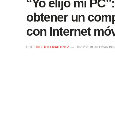
“Yo elijo mi PC”
obtener un comp
con Internet móv
POR
ROBERTO MARTINEZ
18/12/2018
en
Otros Pr