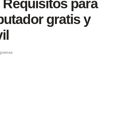
: Requisitos para
utador gratis y
il
ogramas