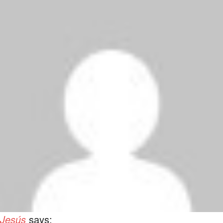
Jesús
says: