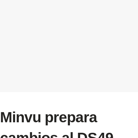
Minvu prepara
cambios al DS49