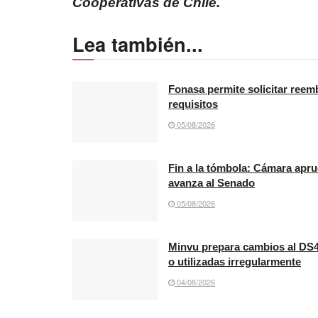
Cooperativas de Chile.
Lea también...
Fonasa permite solicitar reemb
requisitos
05/08/2026
Fin a la tómbola: Cámara apru
avanza al Senado
05/08/2026
Minvu prepara cambios al DS4
o utilizadas irregularmente
04/08/2026