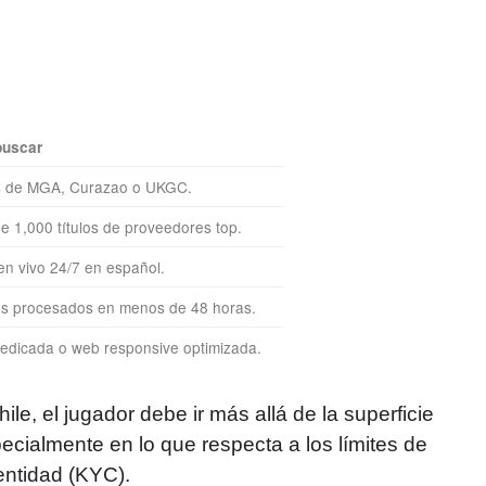
buscar
s de MGA, Curazao o UKGC.
e 1,000 títulos de proveedores top.
en vivo 24/7 en español.
os procesados en menos de 48 horas.
edicada o web responsive optimizada.
le, el jugador debe ir más allá de la superficie
pecialmente en lo que respecta a los límites de
dentidad (KYC).