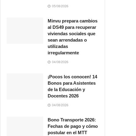
05/08/2026
Minvu prepara cambios
al DS49 para recuperar
viviendas sociales que
sean arrendadas o
utilizadas
irregularmente
04/08/2026
¡Pocos los conocen! 14
Bonos para Asistentes
de la Educación y
Docentes 2026
04/08/2026
Bono Transporte 2026:
Fechas de pago y cómo
postular en el MTT