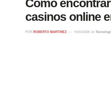
Cómo encontrar
casinos online e
POR
ROBERTO MARTINEZ
10/03/2026
en
Tecnologí