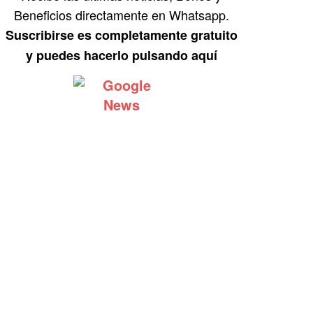
Beneficios directamente en Whatsapp.
Suscribirse es completamente gratuito
y puedes hacerlo pulsando aquí