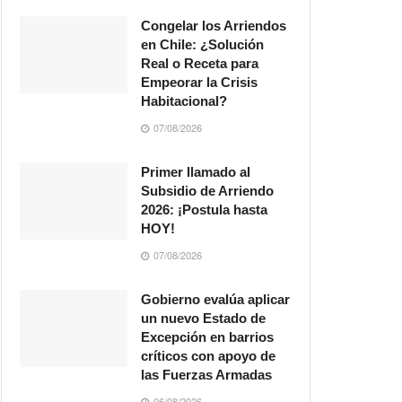
Congelar los Arriendos
en Chile: ¿Solución
Real o Receta para
Empeorar la Crisis
Habitacional?
07/08/2026
Primer llamado al
Subsidio de Arriendo
2026: ¡Postula hasta
HOY!
07/08/2026
Gobierno evalúa aplicar
un nuevo Estado de
Excepción en barrios
críticos con apoyo de
las Fuerzas Armadas
06/08/2026