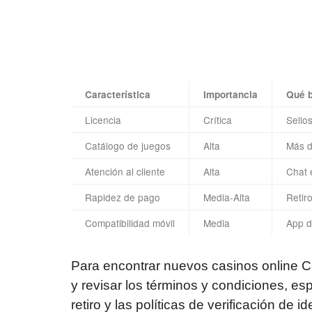
Característica
Importancia
Qué 
Licencia
Crítica
Sello
Catálogo de juegos
Alta
Más d
Atención al cliente
Alta
Chat 
Rapidez de pago
Media-Alta
Retir
Compatibilidad móvil
Media
App d
Para encontrar nuevos casinos online Chi
y revisar los términos y condiciones, es
retiro y las políticas de verificación de i