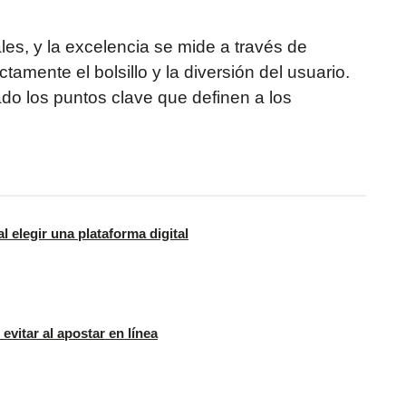
les, y la excelencia se mide a través de
amente el bolsillo y la diversión del usuario.
zado los puntos clave que definen a los
 elegir una plataforma digital
evitar al apostar en línea