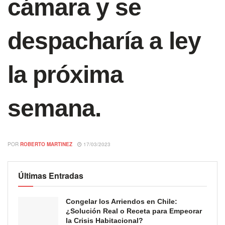
cámara y se
despacharía a ley
la próxima
semana.
POR
ROBERTO MARTINEZ
17/03/2023
Últimas Entradas
Congelar los Arriendos en Chile:
¿Solución Real o Receta para Empeorar
la Crisis Habitacional?