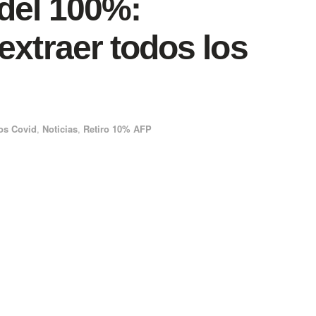
 del 100%:
extraer todos los
os Covid
,
Noticias
,
Retiro 10% AFP