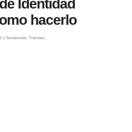
de Identidad
como hacerlo
d y Tendencias
,
Trámites